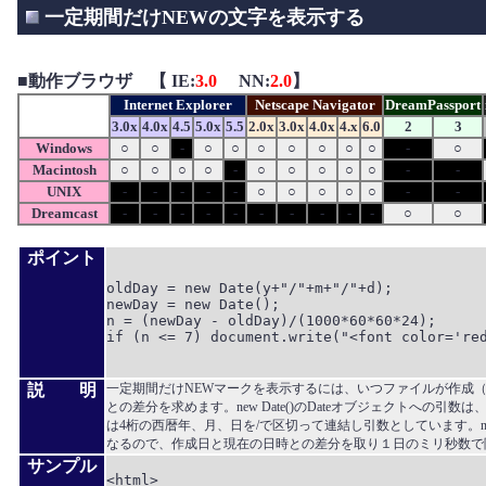
一定期間だけNEWの文字を表示する
■
動作ブラウザ 【 IE:
3.0
NN:
2.0
】
Internet Explorer
Netscape Navigator
DreamPassport
3.0x
4.0x
4.5
5.0x
5.5
2.0x
3.0x
4.0x
4.x
6.0
2
3
Windows
○
○
-
○
○
○
○
○
○
○
-
○
Macintosh
○
○
○
○
-
○
○
○
○
○
-
-
UNIX
-
-
-
-
-
○
○
○
○
○
-
-
Dreamcast
-
-
-
-
-
-
-
-
-
-
○
○
ポイント
oldDay = new Date(y+"/"+m+"/"+d);

newDay = new Date();

n = (newDay - oldDay)/(1000*60*60*24);

if (n <= 7) document.write("<font color='red
説 明
一定期間だけNEWマークを表示するには、いつファイルが作成
との差分を求めます。new Date()のDateオブジェクトへの
は4桁の西暦年、月、日を/で区切って連結し引数としています。new D
なるので、作成日と現在の日時との差分を取り１日のミリ秒数で
サンプル
<html>
