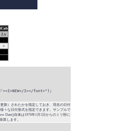
iCab
2.x
-
○
-
-
'><I>NEW</I></font>");

（更新）されたかを指定しておき、現在の日付
引数は、様々な日付形式を指定できます。サンプルで
ate()自体は1970年1月1日からのミリ秒に
除算します。