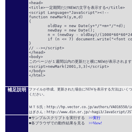
<head>

<title>一定期間だけNEWの文字を表示する</title>

<script Language="JavaScript"><!--

function newMark(y,m,d)

{

	oldDay = new Date(y+"/"+m+"/"+d);

	newDay = new Date();

	n = (newDay - oldDay)/(1000*60*60*24);

	if (n <= 7) document.write("<font color='red'><i>NEW</i></font>");

}

// --></script>

</head>

<body>

このページが１週間以内の更新だと横にNEWが表示されます。
<script>newMark(2001,3,3)</script>

</body>

</html>

補足説明
ファイルが作成、更新された場合にNEWを表示する方法はいく
ください。
ＭＴＳ氏：http://hp.vector.co.jp/authors/VA016550/in
■サンプルスクリプトを実行する
>>実行
■各ブラウザでの動作結果を見る
>>View!