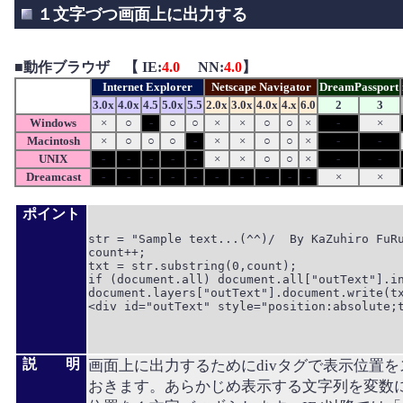
１文字づつ画面上に出力する
■
動作ブラウザ 【 IE:
4.0
NN:
4.0
】
Internet Explorer
Netscape Navigator
DreamPassport
3.0x
4.0x
4.5
5.0x
5.5
2.0x
3.0x
4.0x
4.x
6.0
2
3
Windows
×
○
-
○
○
×
×
○
○
×
-
×
Macintosh
×
○
○
○
-
×
×
○
○
×
-
-
UNIX
-
-
-
-
-
×
×
○
○
×
-
-
Dreamcast
-
-
-
-
-
-
-
-
-
-
×
×
ポイント
str = "Sample text...(^^)/  By KaZuhiro FuRu
count++;

txt = str.substring(0,count);

if (document.all) document.all["outText"].in
document.layers["outText"].document.write(tx
<div id="outText" style="position:absolute;t
説 明
画面上に出力するためにdivタグで表示位置
おきます。あらかじめ表示する文字列を変数