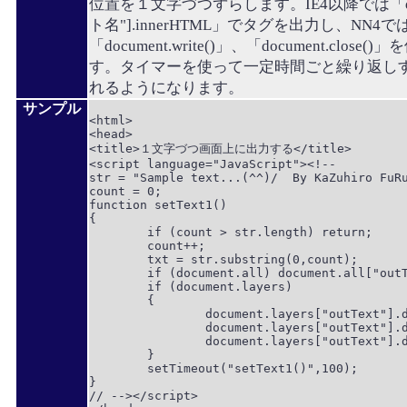
位置を１文字づつずらします。IE4以降では「docu
ト名"].innerHTML」でタグを出力し、NN4では「d
「document.write()」、「document.cl
す。タイマーを使って一定時間ごと繰り返し
れるようになります。
サンプル
<html>

<head>

<title>１文字づつ画面上に出力する</title>

<script language="JavaScript"><!--

str = "Sample text...(^^)/  By KaZuhiro FuRu
count = 0;

function setText1()

{

	if (count > str.length) return;

	count++;

	txt = str.substring(0,count);

	if (document.all) document.all["outText"].innerHTML = txt;

	if (document.layers)

	{

		document.layers["outText"].document.open();

		document.layers["outText"].document.write(txt);

		document.layers["outText"].document.close();

	}

	setTimeout("setText1()",100);

}

// --></script>
