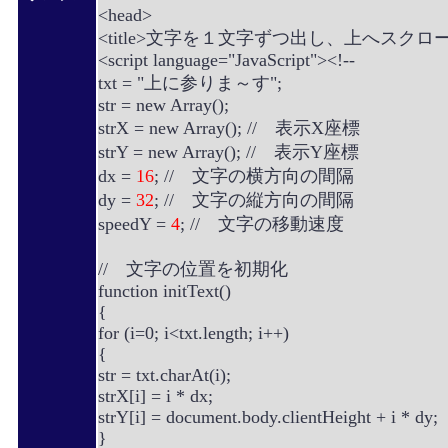
<head>
<title>文字を１文字ずつ出し、上へスクロールさ
<script language="JavaScript"><!--
txt = "上に参りま～す";
str = new Array();
strX = new Array(); // 表示X座標
strY = new Array(); // 表示Y座標
dx =
16
; // 文字の横方向の間隔
dy =
32
; // 文字の縦方向の間隔
speedY =
4
; // 文字の移動速度
// 文字の位置を初期化
function initText()
{
for (i=0; i<txt.length; i++)
{
str = txt.charAt(i);
strX[i] = i * dx;
strY[i] = document.body.clientHeight + i * dy;
}