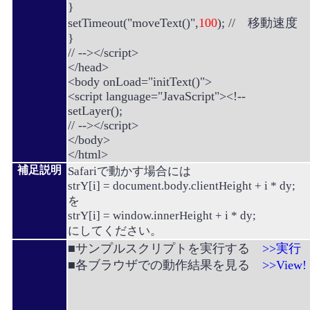
}
setTimeout("moveText()",
100
); // 移動速度
}
// --></script>
</head>
<body onLoad="initText()">
<script language="JavaScript"><!--
setLayer();
// --></script>
</body>
</html>
補足説明
Safariで動かす場合には
strY[i] = document.body.clientHeight + i * dy;
を
strY[i] = window.innerHeight + i * dy;
にしてください。
■サンプルスクリプトを実行する
>>実行
■各ブラウザでの動作結果を見る
>>View!