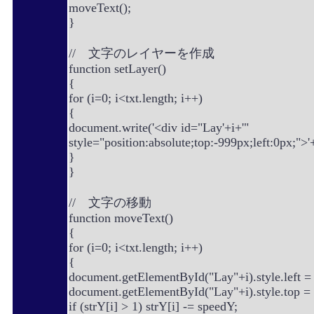
moveText();
}
// 文字のレイヤーを作成
function setLayer()
{
for (i=0; i<txt.length; i++)
{
document.write('<div id="Lay'+i+'"
style="position:absolute;top:-999px;left:0px;">'+
}
}
// 文字の移動
function moveText()
{
for (i=0; i<txt.length; i++)
{
document.getElementById("Lay"+i).style.left = 
document.getElementById("Lay"+i).style.top = s
if (strY[i] > 1) strY[i] -= speedY;