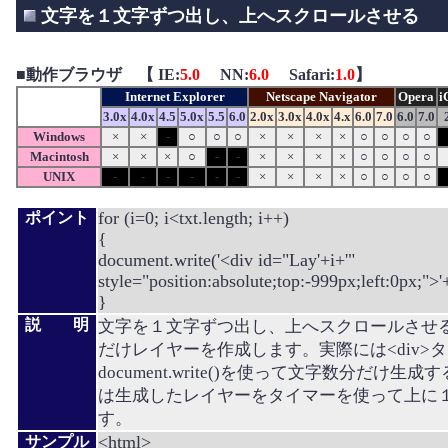
文字を１文字ずつ出し、上へスクロールさせる
■
動作ブラウザ 【 IE:
5.0
NN:
6.0
Safari:
1.0
】
Internet Explorer
Netscape Navigator
Opera
i
3.0x
4.0x
4.5
5.0x
5.5
6.0
2.0x
3.0x
4.0x
4.x
6.0
7.0
6.0
7.0
Windows
×
×
-
○
○
○
×
×
×
×
○
○
○
○
Macintosh
×
×
×
○
-
-
×
×
×
×
○
○
○
○
UNIX
-
-
-
-
-
-
×
×
×
×
○
○
○
○
for (i=0; i<txt.length; i++)
ポイント
{
document.write('<div id="Lay'+i+'"
style="position:absolute;top:-999px;left:0px;">'+
}
説 明
文字を１文字ずつ出し、上へスクロールさせ
だけレイヤーを作成します。実際には<div>
document.write()を使って文字数分だけ
は生成したレイヤーをタイマーを使って上に
す。
<html>
サンプル