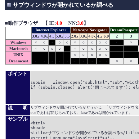
サブウィンドウが開かれているか調べる
■
動作ブラウザ 【 IE:
4.0
NN:
3.0
】
Internet Explorer
Netscape Navigator
DreamPassport
3.0x
4.0x
4.5
5.0x
5.5
2.0x
3.0x
4.0x
4.x
6.0
2
3
Windows
×
○
-
○
○
×
○
○
○
○
-
×
Macintosh
×
○
○
○
-
×
○
○
○
○
-
-
UNIX
-
-
-
-
-
×
○
○
○
○
-
-
Dreamcast
-
-
-
-
-
-
-
-
-
-
×
×
ポイント
subWin = window.open("sub.html","sub","width
if (subWin.closed) alert("閉じられてます"); el
説 明
サブウィンドウが開かれているかどうかは、「サブウィンドウ名.c
trueであれば閉じられており、falseであれば開かれています。
サンプル
<html>

<head>

<title>サブウィンドウが開かれているか調べる</title>
<script Language="JavaScript"><!--
