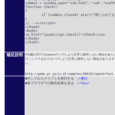
subWin = window.open("sub.html","sub","width
function check()

{

	if (subWin.closed) alert("閉じられてます"); else alert("開かれてます");

}

// --></script>

</head>

<body>

<a href="javaScript:check()">Check!</a>

</body>

</html>

補足説明
Win版のIE5ではopenerのバグにより正常に動作しない場合がありま
ウィンドウまわりのバグにより正常に動作しない場合があります
い。
■サンプルスクリプトを実行する
>>実行
■各ブラウザでの動作結果を見る
>>View!