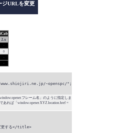
ジURLを変更
iCab
2.x
-
○
-
-
www.shiojiri.ne.jp/~openspc/";

ow.opener.フレーム名」のように指定しま
w.opener.XYZ.location.href =
る</title>
