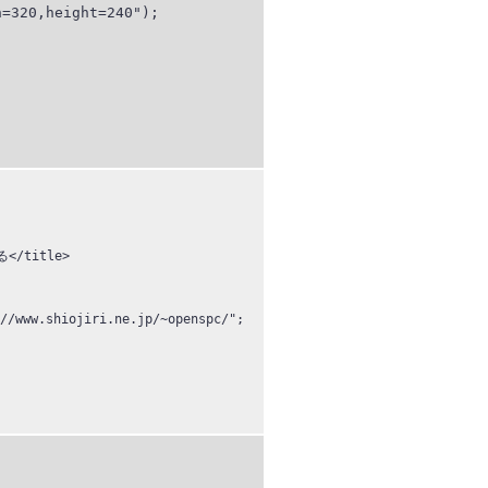
=320,height=240");

title>
