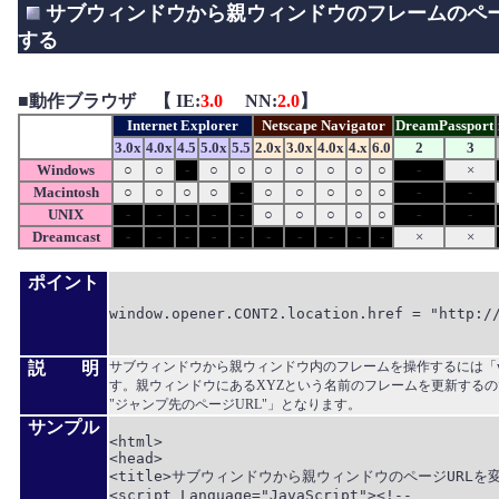
サブウィンドウから親ウィンドウのフレームのペー
する
■
動作ブラウザ 【 IE:
3.0
NN:
2.0
】
Internet Explorer
Netscape Navigator
DreamPassport
3.0x
4.0x
4.5
5.0x
5.5
2.0x
3.0x
4.0x
4.x
6.0
2
3
Windows
○
○
-
○
○
○
○
○
○
○
-
×
Macintosh
○
○
○
○
-
○
○
○
○
○
-
-
UNIX
-
-
-
-
-
○
○
○
○
○
-
-
Dreamcast
-
-
-
-
-
-
-
-
-
-
×
×
ポイント
window.opener.CONT2.location.href = "http://
説 明
サブウィンドウから親ウィンドウ内のフレームを操作するには「wind
す。親ウィンドウにあるXYZという名前のフレームを更新するのであれば「windo
"ジャンプ先のページURL"」となります。
サンプル
<html>

<head>

<title>サブウィンドウから親ウィンドウのページURLを変更す
<script Language="JavaScript"><!--
