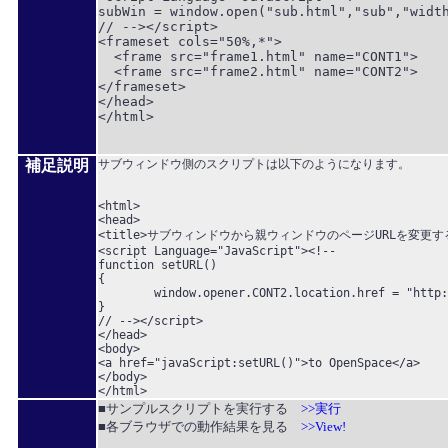
subWin = window.open("sub.html","sub","width
// --></script>

<frameset cols="50%,*">

  <frame src="frame1.html" name="CONT1">

  <frame src="frame2.html" name="CONT2">

</frameset>

</head>

</html>

補足説明
サブウィンドウ側のスクリプトは以下のようになります。
<html>

<head>

<title>サブウィンドウから親ウィンドウのページURLを変更する</
<script Language="JavaScript"><!--

function setURL()

{

	window.opener.CONT2.location.href = "http://www.shiojiri.ne.jp/~openspc/";

}

// --></script>

</head>

<body>

<a href="javaScript:setURL()">to OpenSpace</a>

</body>

■サンプルスクリプトを実行する
>>実行
■各ブラウザでの動作結果を見る
>>View!