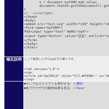
	n = document.myFORM.myR.value;

	document.theSVG.getSVGDocument().getElementById("myCIRCLE").setAttribute("r",n);

}

// --></script>

</head>

<body>

<embed src="test.svg" width="320" height="24
<form name="myFORM">

半径<input type="text" NAME="myR">

<input type="button" value="設定" onClick="se
</form>

</body>

</html>

補足説明
ここで使用したSVGは以下の通りです。
<?xml version="1.0"?>

<svg>

<circle id="myCIRCLE" style="fill:#FFE0AF;" cx="16
■サンプルスクリプトを実行する
>>実行
■各ブラウザでの動作結果を見る
>>View!