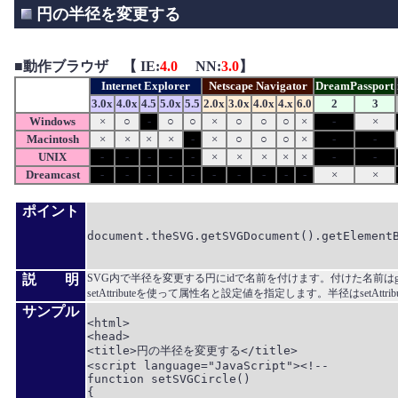
円の半径を変更する
■
動作ブラウザ 【 IE:
4.0
NN:
3.0
】
Internet Explorer
Netscape Navigator
DreamPassport
3.0x
4.0x
4.5
5.0x
5.5
2.0x
3.0x
4.0x
4.x
6.0
2
3
Windows
×
○
-
○
○
×
○
○
○
×
-
×
Macintosh
×
×
×
×
-
×
○
○
○
×
-
-
UNIX
-
-
-
-
-
×
×
×
×
×
-
-
Dreamcast
-
-
-
-
-
-
-
-
-
-
×
×
ポイント
document.theSVG.getSVGDocument().getElementB
説 明
SVG内で半径を変更する円にidで名前を付けます。付けた名前はgetE
setAttributeを使って属性名と設定値を指定します。半径はsetAttri
サンプル
<html>

<head>

<title>円の半径を変更する</title>

<script language="JavaScript"><!--

function setSVGCircle()

{
