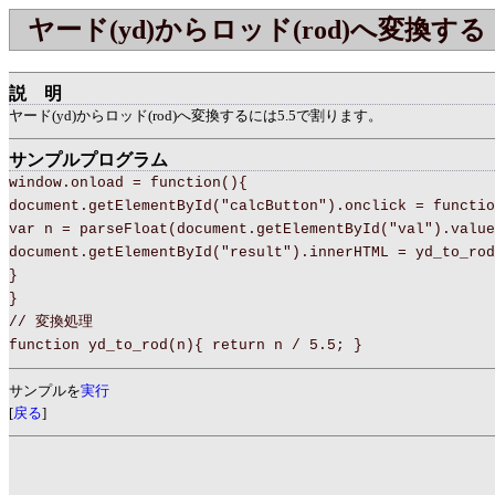
ヤード(yd)からロッド(rod)へ変換する
説明
ヤード(yd)からロッド(rod)へ変換するには5.5で割ります。
サンプルプログラム
window.onload = function(){
document.getElementById("calcButton").onclick = functio
var n = parseFloat(document.getElementById("val").value
document.getElementById("result").innerHTML = yd_to_r
}
}
// 変換処理
function yd_to_rod(n){ return n / 5.5; }
サンプルを
実行
[
戻る
]