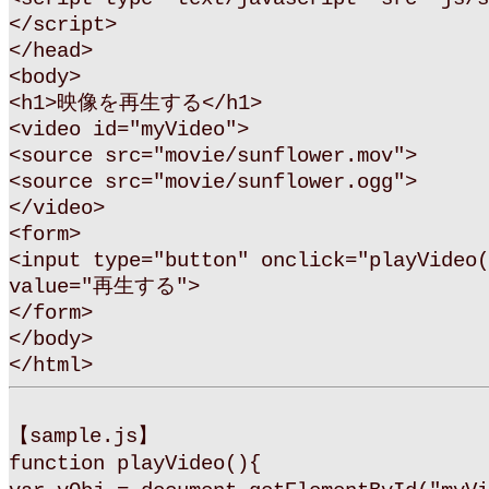
</script>
</head>
<body>
<h1>映像を再生する</h1>
<video id="myVideo">
<source src="movie/sunflower.mov">
<source src="movie/sunflower.ogg">
</video>
<form>
<input type="button" onclick="playVideo(
value="再生する">
</form>
</body>
</html>
【sample.js】
function playVideo(){