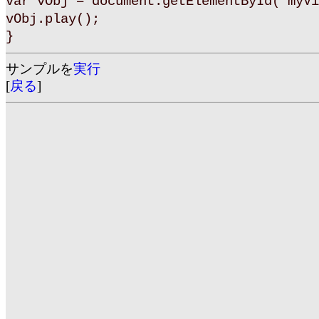
var vObj = document.getElementById("myVi
vObj.play();
}
サンプルを
実行
[
戻る
]