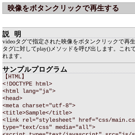
映像をボタンクリックで再生する
説明
videoタグで指定された映像をボタンクリックで再生す
タグに対してplay()メソッドを呼び出します。これ
れます。
サンプルプログラム
【HTML】
<!DOCTYPE html>
<html lang="ja">
<head>
<meta charset="utf-8">
<title>Sample</title>
<link rel="stylesheet" href="css/main.cs
type="text/css" media="all">
<script type="text/javascript" src="js/s