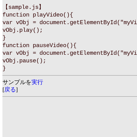
【sample.js】
function playVideo(){
var vObj = document.getElementById("myVi
vObj.play();
}
function pauseVideo(){
var vObj = document.getElementById("myVi
vObj.pause();
}
サンプルを
実行
[
戻る
]