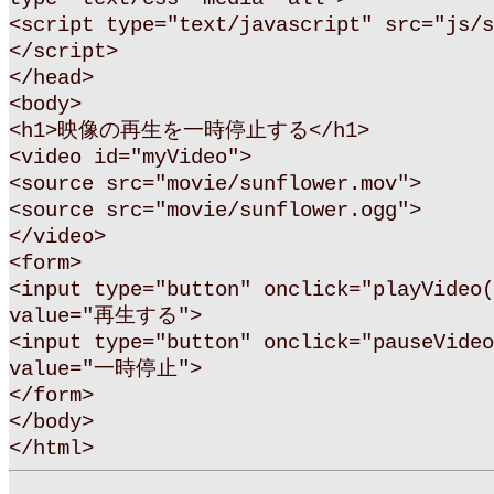
<script type="text/javascript" src="js/s
</script>
</head>
<body>
<h1>映像の再生を一時停止する</h1>
<video id="myVideo">
<source src="movie/sunflower.mov">
<source src="movie/sunflower.ogg">
</video>
<form>
<input type="button" onclick="playVideo(
value="再生する">
<input type="button" onclick="pauseVideo
value="一時停止">
</form>
</body>
</html>