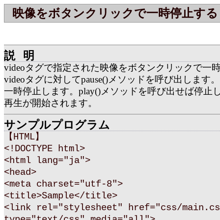
映像をボタンクリックで一時停止する
説明
videoタグで指定された映像をボタンクリックで一
videoタグに対してpause()メソッドを呼び出しま
一時停止します。play()メソッドを呼び出せば停止
再生が開始されます。
サンプルプログラム
【HTML】
<!DOCTYPE html>
<html lang="ja">
<head>
<meta charset="utf-8">
<title>Sample</title>
<link rel="stylesheet" href="css/main.cs
type="text/css" media="all">