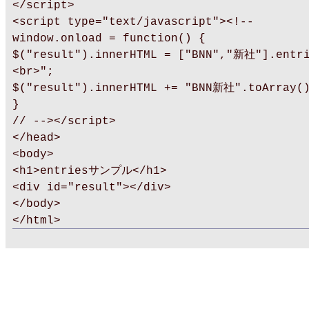
</script>
<script type="text/javascript"><!--
window.onload = function() {
$("result").innerHTML = ["BNN","新社"].entr
<br>";
$("result").innerHTML += "BNN新社".toArray(
}
// --></script>
</head>
<body>
<h1>entriesサンプル</h1>
<div id="result"></div>
</body>
</html>