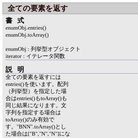
全ての要素を返す
書式
enumObj.entries()
enumObj.toArray()
enumObj : 列挙型オブジェクト
iterator : イテレータ関数
説明
全ての要素を返すには
entries()を使います。配列
（列挙型）を指定した場
合はentries()もtoArray()も
同じ結果になります。文
字列を指定する場合は
toArray()のみ有効で
す。"BNN".toArray()とし
た場合は["B","N","N"]にな