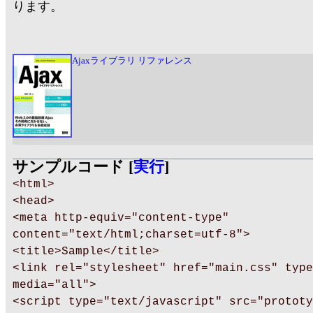
ります。
Ajaxライブラリ リファレンス
サンプルコード [
実行
]
<html>
<head>
<meta http-equiv="content-type"
content="text/html;charset=utf-8">
<title>Sample</title>
<link rel="stylesheet" href="main.css" type
media="all">
<script type="text/javascript" src="prototy