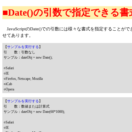
■Date()の引数で指定できる書
JavaScriptのDate()での引数には様々な書式を指定す
せてあります。
【
サンプルを実行する
】
引 数：引数なし
サンプル：dateObj = new Date();
○Safari
○IE
○Firefox, Netscape, Mozilla
○iCab
○Opera
【
サンプルを実行する
】
引 数：数値または計算式
サンプル：dateObj = new Date(60*1000);
○Safari
○IE