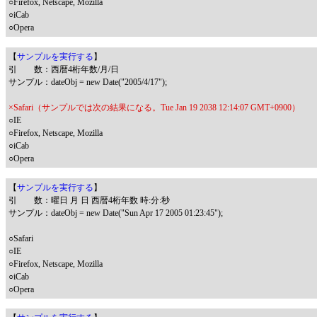
○Firefox, Netscape, Mozilla
○iCab
○Opera
【
サンプルを実行する
】
引 数：西暦4桁年数/月/日
サンプル：dateObj = new Date("2005/4/17");
×Safari（サンプルでは次の結果になる。Tue Jan 19 2038 12:14:07 GMT+0900）
○IE
○Firefox, Netscape, Mozilla
○iCab
○Opera
【
サンプルを実行する
】
引 数：曜日 月 日 西暦4桁年数 時:分:秒
サンプル：dateObj = new Date("Sun Apr 17 2005 01:23:45");
○Safari
○IE
○Firefox, Netscape, Mozilla
○iCab
○Opera