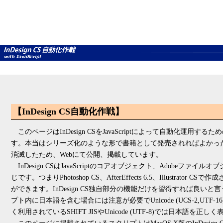
【InDesign CS自動化作戦】
このページはInDesign CSをJavaScriptによって自動化運用
す。本当はシリーズ化のような形で書籍として発売されればよかっ
消滅したため、Webにて公開、掲載しています。
InDesign CSはJavaScriptのコアオブジェクト、Adobeファイ
じです。つまりPhotoshop CS、AfterEffects 6.5、Illustra
ができます。InDesign CS独自部分の機能だけを習得すれば良い
プト内に日本語を含む場合には注意が必要でUnicode (UCS-2,UT
く利用されているSHIFT JISやUnicode (UTF-8)では日本語を正