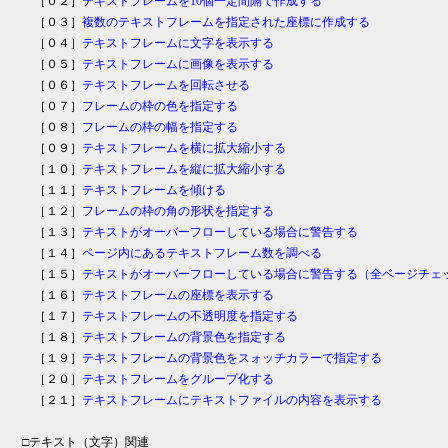
［０２］
テキストフレームを10個一定間隔で作成する
［０３］
複数のテキストフレームを指定された座標に作成する
［０４］
テキストフレームに文字を表示する
［０５］
テキストフレームに画像を表示する
［０６］
テキストフレームを回転させる
［０７］
フレームの枠の色を指定する
［０８］
フレームの枠の幅を指定する
［０９］
テキストフレームを横に拡大縮小する
［１０］
テキストフレームを縦に拡大縮小する
［１１］
テキストフレームを傾ける
［１２］
フレームの枠の角の形状を指定する
［１３］
テキストがオーバーフローしている場合に警告する
［１４］
ページ内にあるテキストフレーム数を調べる
［１５］
テキストがオーバーフローしている場合に警告する（全ページチェ
［１６］
テキストフレームの座標を表示する
［１７］
テキストフレームの不透明度を指定する
［１８］
テキストフレームの背景色を指定する
［１９］
テキストフレームの背景色をスォッチカラーで指定する
［２０］
テキストフレームをグループ化する
［２１］
テキストフレームにテキストファイルの内容を表示する
□テキスト（文字）関連