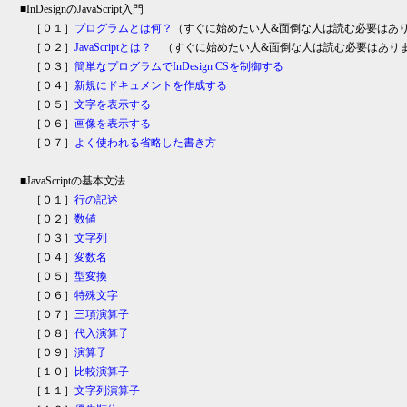
■InDesignのJavaScript入門
［０１］
プログラムとは何？
（すぐに始めたい人&面倒な人は読む必要はあ
［０２］
JavaScriptとは？
（すぐに始めたい人&面倒な人は読む必要はあり
［０３］
簡単なプログラムでInDesign CSを制御する
［０４］
新規にドキュメントを作成する
［０５］
文字を表示する
［０６］
画像を表示する
［０７］
よく使われる省略した書き方
■JavaScriptの基本文法
［０１］
行の記述
［０２］
数値
［０３］
文字列
［０４］
変数名
［０５］
型変換
［０６］
特殊文字
［０７］
三項演算子
［０８］
代入演算子
［０９］
演算子
［１０］
比較演算子
［１１］
文字列演算子