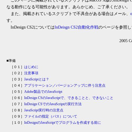
このページに掲載されているスクリプトはMacOS X版のInDesign 
なる動作になる可能性があります。あらかじめ、ご了承ください。
また、掲載されているスクリプトで不具合がある場合はメール、
o
す。
InDesign CS2については
InDeisgn CS2自動化作戦
のページを参照し
2005 
■準備
［０１］
はじめに
［０２］
注意事項
［０３］
JavaScriptとは？
［０４］
アプリケーション／バージョンアップに伴う注意点
［０５］
Adobe製品でのJavaScript
［０６］
InDesign CSのJavaScriptで、できることと、できないこと
［０７］
InDesign CSでのJavaScriptの実行方法
［０８］
JavaScript実行時の注意点
［０９］
ファイルの指定（パス）について
［１０］
InDesignのJavaScriptでプログラムを作成する前に