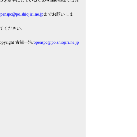
CSを基準にしているためWindows版では異
penspc@po.shiojiri.ne.jp
までお願いしま
てください。
Copyright 古籏一浩/
openspc@po.shiojiri.ne.jp