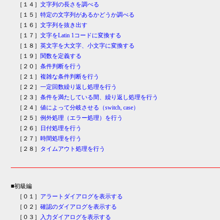
［１４］
文字列の長さを調べる
［１５］
特定の文字列があるかどうか調べる
［１６］
文字列を抜き出す
［１７］
文字をLatin 1コードに変換する
［１８］
英文字を大文字、小文字に変換する
［１９］
関数を定義する
［２０］
条件判断を行う
［２１］
複雑な条件判断を行う
［２２］
一定回数繰り返し処理を行う
［２３］
条件を満たしている間、繰り返し処理を行う
［２４］
値によって分岐させる（switch, case）
［２５］
例外処理（エラー処理）を行う
［２６］
日付処理を行う
［２７］
時間処理を行う
［２８］
タイムアウト処理を行う
■初級編
［０１］
アラートダイアログを表示する
［０２］
確認のダイアログを表示する
［０３］
入力ダイアログを表示する