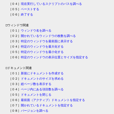
［０４］
現在実行しているスクリプトのパスを調べる
［０５］
ペーストする
［０６］
終了する
□ウィンドウ関連
［０１］
ウィンドウ名を調べる
［０２］
開かれているウィンドウの枚数を調べる
［０３］
特定のウィンドウを最前面に表示する
［０４］
特定のウィンドウを最大化する
［０５］
特定のウィンドウを最小化する
［０６］
特定のウィンドウの表示位置とサイズを指定する
□ドキュメント関連
［０１］
新規にドキュメントを作成する
［０２］
ドキュメントのサイズを求める
［０３］
総ページ数を表示する
［０４］
ページ内にある項目数を調べる
［０５］
ドキュメントを閉じる
［０６］
最前面（アクティブ）ドキュメントを指定する
［０７］
開かれているドキュメントを指定する
［０８］
バージョンを調べる