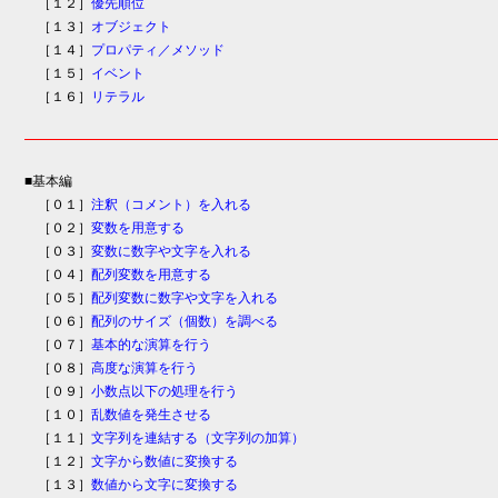
［１２］
優先順位
［１３］
オブジェクト
［１４］
プロパティ／メソッド
［１５］
イベント
［１６］
リテラル
■基本編
［０１］
注釈（コメント）を入れる
［０２］
変数を用意する
［０３］
変数に数字や文字を入れる
［０４］
配列変数を用意する
［０５］
配列変数に数字や文字を入れる
［０６］
配列のサイズ（個数）を調べる
［０７］
基本的な演算を行う
［０８］
高度な演算を行う
［０９］
小数点以下の処理を行う
［１０］
乱数値を発生させる
［１１］
文字列を連結する（文字列の加算）
［１２］
文字から数値に変換する
［１３］
数値から文字に変換する