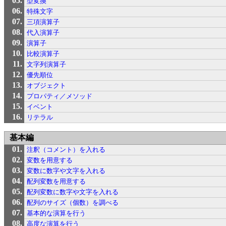
型変換
特殊文字
三項演算子
代入演算子
演算子
比較演算子
文字列演算子
優先順位
オブジェクト
プロパティ／メソッド
イベント
リテラル
基本編
注釈（コメント）を入れる
変数を用意する
変数に数字や文字を入れる
配列変数を用意する
配列変数に数字や文字を入れる
配列のサイズ（個数）を調べる
基本的な演算を行う
高度な演算を行う