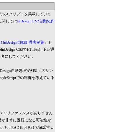
のサンプルスクリプトを掲載していま
S2に関しては
InDesign CS2自動化作
InDesign自動処理実例集
」も
gn CS3でHTTP(s)、FTP通
参考にしてください。
InDesign自動処理実例集」のサン
leScriptでの制御を考えている
t/VBScriptリファレンスがありません
は開発が非常に困難になる可能性が
lkit 2 (ESTK2) で確認する