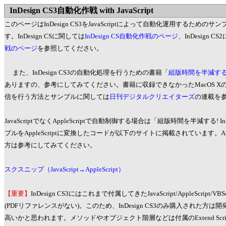
InDesign CS3自動化作戦 with JavaScript
このページはInDesign CS3をJavaScriptによって自動化運用するため
す。InDesign CSに関しては
InDesign CS自動化作戦のページ
、InDesign C
戦のページ
を参照してください。
また、InDesign CS3の自動化処理を行うための書籍「
組版時間を半減する! 
ありますの、参考にしてみてください。書籍に収録できなかったMacOS XのInDesi
信を行う方法とサンプルに関しては
日刊デジタルクリエイターズ
の連載を
JavaScriptでなくAppleScriptで自動制御する場合は「組版時間を半減する! 
プルをAppleScriptに変換したコードが以下のサイトに掲載されています。App
方は参考にしてみてください。
スクスニップ（JavaScript→AppleScript）
【重要】
InDesign CS3にはこれまで付属してきたJavaScript/AppleScrip
(PDFリファレンスがない)。このため、InDesign CS3のみ購入された方
高いかと思われます。メソッドやオブジェクト階層などは付属のExtend Script Too