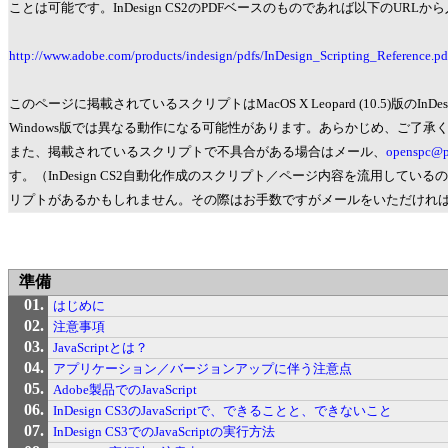
ことは可能です。InDesign CS2のPDFベースのものであれば以下のURL
http://www.adobe.com/products/indesign/pdfs/InDesign_Scripting_Reference.pd
このページに掲載されているスクリプトはMacOS X Leopard (10.5)版のInD
Windows版では異なる動作になる可能性があります。あらかじめ、ご了承
また、掲載されているスクリプトで不具合がある場合はメール、
openspc@po
す。（InDesign CS2自動化作成のスクリプト／ページ内容を流用してい
リプトがあるかもしれません。その際はお手数ですがメールをいただけれ
準備
はじめに
注意事項
JavaScriptとは？
アプリケーション／バージョンアップに伴う注意点
Adobe製品でのJavaScript
InDesign CS3のJavaScriptで、できることと、できないこと
InDesign CS3でのJavaScriptの実行方法