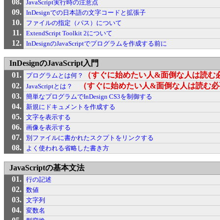
JavaScript実行時の注意点
InDesignでの日本語の文字コードと拡張子
ファイルの指定（パス）について
ExtendScript Toolkit 2について
InDesignのJavaScriptでプログラムを作成する前に
InDesignのJavaScript入門
（すぐに始めたい人&面倒な人は読む
プログラムとは何？
（すぐに始めたい人&面倒な人は読む必
JavaScriptとは？
簡単なプログラムでInDesign CS3を制御する
新規にドキュメントを作成する
文字を表示する
画像を表示する
別ファイルに書かれたスクプトをリンクする
よく使われる省略した書き方
JavaScriptの基本文法
行の記述
数値
文字列
変数名