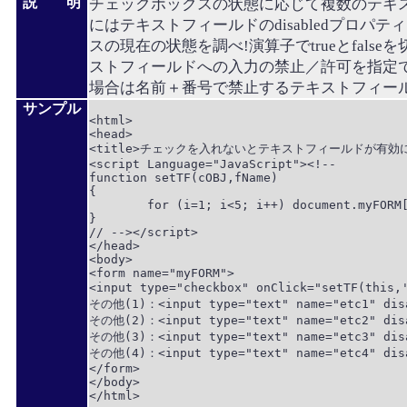
説 明
チェックボックスの状態に応じて複数のテキ
にはテキストフィールドのdisabledプロパティ
スの現在の状態を調べ!演算子でtrueとfalse
ストフィールドへの入力の禁止／許可を指定
場合は名前＋番号で禁止するテキストフィー
サンプル
<html>

<head>

<title>チェックを入れないとテキストフィールドが有効に
<script Language="JavaScript"><!--

function setTF(cOBJ,fName)

{

	for (i=1; i<5; i++) document.myFORM[fName+i].disabled = !cOBJ.checked;

}

// --></script>

</head>

<body>

<form name="myFORM">

<input type="checkbox" onClick="setTF(thi
その他(1)：<input type="text" name="etc1" disa
その他(2)：<input type="text" name="etc2" disa
その他(3)：<input type="text" name="etc3" disa
その他(4)：<input type="text" name="etc4" disa
</form>

</body>

</html>
