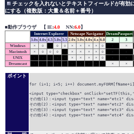
チェックを入れないとテキストフィールドが有効
にする（複数版：大量＆名前＋番号）
■
動作ブラウザ 【 IE:
4.0
NN:
6.0
】
Internet Explorer
Netscape Navigator
DreamPassport
3.0x
4.0x
4.5
5.0x
5.5
2.0x
3.0x
4.0x
4.x
6.0
2
3
Windows
×
○
-
○
○
×
×
×
×
○
-
×
Macintosh
×
○
○
○
-
×
×
×
×
○
-
-
UNIX
-
-
-
-
-
×
×
×
×
○
-
-
Dreamcast
-
-
-
-
-
-
-
-
-
-
×
×
ポイント
for (i=1; i<5; i++) document.myFORM[fName+i]
<input type="checkbox" onClick="setTF(thi
その他(1)：<input type="text" name="etc1" disa
その他(2)：<input type="text" name="etc2" disa
その他(3)：<input type="text" name="etc3" disa
その他(4)：<input type="text" name="etc4" disa