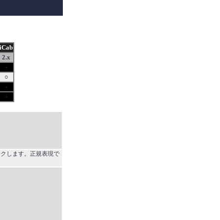
iCab
2.x
-
○
-
-
チェックします。正規表現で