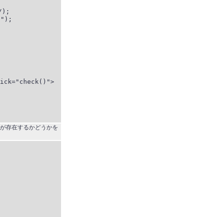
ck="check()">

て文字列が存在するかどうかを