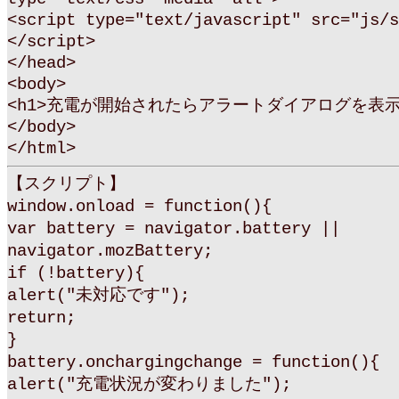
<script type="text/javascript" src="js/s
</script>
</head>
<body>
<h1>充電が開始されたらアラートダイアログを表示す
</body>
</html>
【スクリプト】
window.onload = function(){
var battery = navigator.battery ||
navigator.mozBattery;
if (!battery){
alert("未対応です");
return;
}
battery.onchargingchange = function(){
alert("充電状況が変わりました");