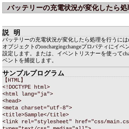
バッテリーの充電状況が変化したら処
説明
バッテリーの充電状況が変化したら処理を行うにはnavigato
オブジェクトのonchargingchangeプロパティに
設定します。または、イベントリスナーを使ってchargin
ベントを捕捉します。
サンプルプログラム
【HTML】
<!DOCTYPE html>
<html lang="ja">
<head>
<meta charset="utf-8">
<title>Sample</title>
<link rel="stylesheet" href="css/main.cs
type="text/css" media="all">