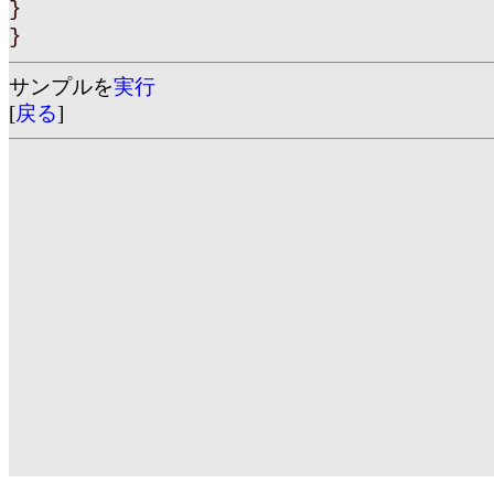
}
}
サンプルを
実行
[
戻る
]