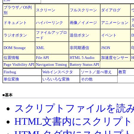
ブラウザ／OS判
スクリーン
フルスクリーン
ダイアログ
別
ドキュメント
ハイパーリンク
画像／イメージ
アニメーション
ファイルアップロ
ラジオボタン
送信ボタン
イベント
ード
DOM Storage
XML
非同期通信
JSON
位置情報
File API
HTML 5 Audio
加速度センサー
H
Page Visibility API
Navigation Timing
Battery Status API
Firebug
Webインスペクタ
ソート／並べ替え
教育
単位変換
いろいろな変換
その他
■
基本
スクリプトファイルを読
HTML文書内にスクリプ