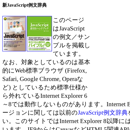
新JavaScript例文辞典
このページ
はJavaScript
の例文／サン
プルを掲載し
ています。
なお、対象としているのは基本
的にWeb標準ブラウザ (Firefox,
Safari, Google Chrome, Operaな
ど) としているため標準仕様か
ら外れているInternet Explorer 6
～8では動作しないものがあります。Internet Ex
ージョンに関しては以前の
JavaScript例文辞典
い。このサイトではInternet Explorer 8
います。IE9からはCanvasなどHTML5関連