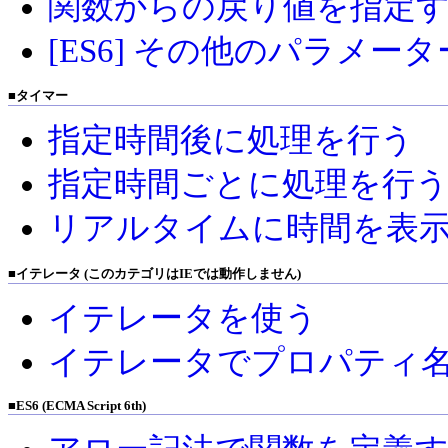
関数からの戻り値を指定する (r
[ES6] その他のパラメーターを取
■
タイマー
指定時間後に処理を行う
指定時間ごとに処理を行
リアルタイムに時間を表
■
イテレータ (このカテゴリはIEでは動作しません)
イテレータを使う
イテレータでプロパティ
■
ES6 (ECMA Script 6th)