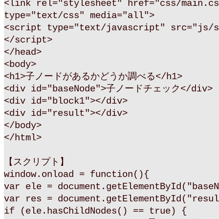
<link rel="stylesheet" href="css/main.cs
type="text/css" media="all">
<script type="text/javascript" src="js/s
</script>
</head>
<body>
<h1>子ノードがあるかどうか調べる</h1>
<div id="baseNode">子ノードチェック</div>
<div id="block1"></div>
<div id="result"></div>
</body>
</html>
【スクリプト】
window.onload = function(){
var ele = document.getElementById("baseN
var res = document.getElementById("resul
if (ele.hasChildNodes() == true) {