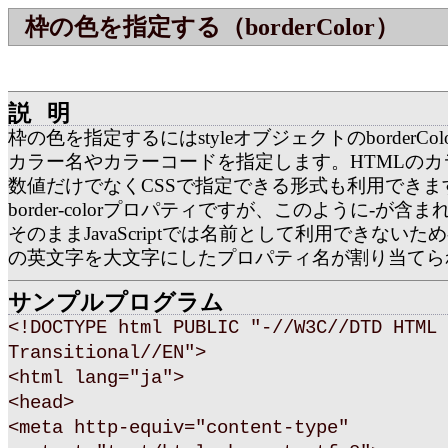
枠の色を指定する（borderColor）
説明
枠の色を指定するにはstyleオブジェクトのborderCo
カラー名やカラーコードを指定します。HTMLのカ
数値だけでなくCSSで指定できる形式も利用できます
border-colorプロパティですが、このように-が含
そのままJavaScriptでは名前として利用できないた
の英文字を大文字にしたプロパティ名が割り当てら
サンプルプログラム
<!DOCTYPE html PUBLIC "-//W3C//DTD HTML 
Transitional//EN">
<html lang="ja">
<head>
<meta http-equiv="content-type"