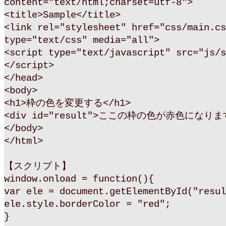
content="text/html;charset=utf-8">
<title>Sample</title>
<link rel="stylesheet" href="css/main.cs
type="text/css" media="all">
<script type="text/javascript" src="js/s
</script>
</head>
<body>
<h1>枠の色を変更する</h1>
<div id="result">ここの枠の色が赤色になります
</body>
</html>
【スクリプト】
window.onload = function(){
var ele = document.getElementById("resul
ele.style.borderColor = "red";
}