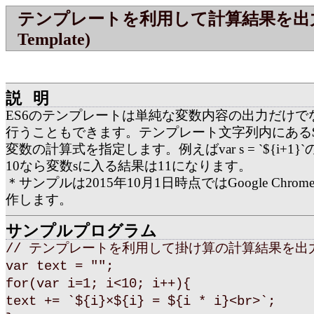
テンプレートを利用して計算結果を出力す
Template)
説明
ES6のテンプレートは単純な変数内容の出力だけで
行うこともできます。テンプレート文字列内にある$
変数の計算式を指定します。例えばvar s = `${i+1}
10なら変数sに入る結果は11になります。
＊サンプルは2015年10月1日時点ではGoogle Chromeと
作します。
サンプルプログラム
// テンプレートを利用して掛け算の計算結果を出
var text = "";
for(var i=1; i<10; i++){
text += `${i}×${i} = ${i * i}<br>`;