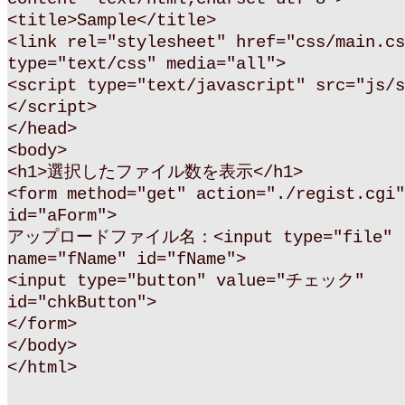
<title>Sample</title>
<link rel="stylesheet" href="css/main.cs
type="text/css" media="all">
<script type="text/javascript" src="js/s
</script>
</head>
<body>
<h1>選択したファイル数を表示</h1>
<form method="get" action="./regist.cgi"
id="aForm">
アップロードファイル名：<input type="file"
name="fName" id="fName">
<input type="button" value="チェック"
id="chkButton">
</form>
</body>
</html>