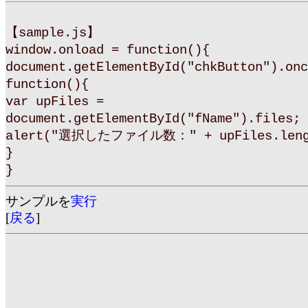
【sample.js】
window.onload = function(){
document.getElementById("chkButton").onc
function(){
var upFiles =
document.getElementById("fName").files;
alert("選択したファイル数：" + upFiles.leng
}
}
サンプルを
実行
[
戻る
]