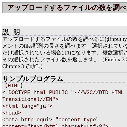
アップロードするファイルの数を調べ
説明
アップロードするファイルの数を調べるにはinput type=
メントのfiles配列の長さを調べます。選択されてい
だけ選択されている場合は1になります。複数選択
その選択されたファイル数を返します。（Firefox 3.5, Sa
Chrome 3で動作）
サンプルプログラム
【HTML】
<!DOCTYPE html PUBLIC "-//W3C//DTD HTML 
Transitional//EN">
<html lang="ja">
<head>
<meta http-equiv="content-type"
content="text/html;charset=utf-8">