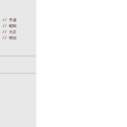
y; // 平成
y; // 昭和
y; // 大正
y; // 明治