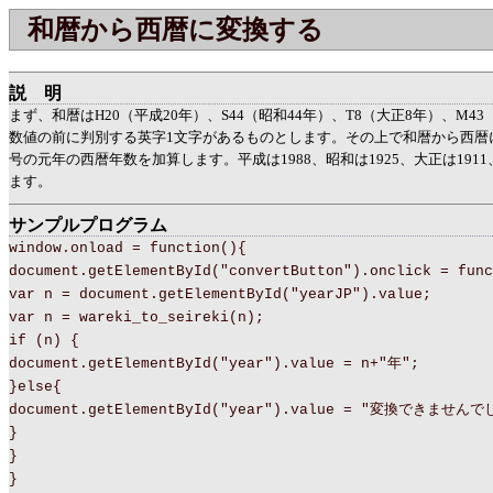
和暦から西暦に変換する
説明
まず、和暦はH20（平成20年）、S44（昭和44年）、T8（大正8年）、M4
数値の前に判別する英字1文字があるものとします。その上で和暦から西暦
号の元年の西暦年数を加算します。平成は1988、昭和は1925、大正は1911
ます。
サンプルプログラム
window.onload = function(){
document.getElementById("convertButton").onclick = func
var n = document.getElementById("yearJP").value;
var n = wareki_to_seireki(n);
if (n) {
document.getElementById("year").value = n+"年";
}else{
document.getElementById("year").value = "変換できませんで
}
}
}