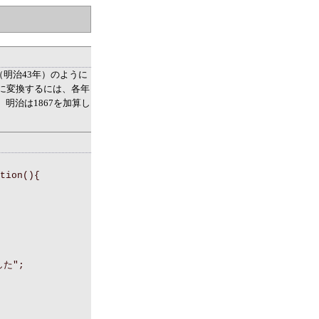
3（明治43年）のように
に変換するには、各年
、明治は1867を加算し
tion(){
した";