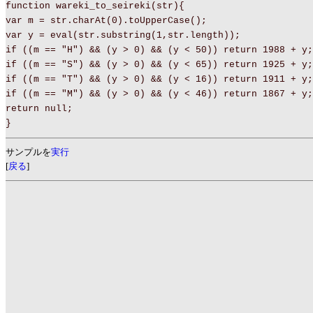
function wareki_to_seireki(str){
var m = str.charAt(0).toUpperCase();
var y = eval(str.substring(1,str.length));
if ((m == "H") && (y > 0) && (y < 50)) return 1988 + 
if ((m == "S") && (y > 0) && (y < 65)) return 1925 + 
if ((m == "T") && (y > 0) && (y < 16)) return 1911 + 
if ((m == "M") && (y > 0) && (y < 46)) return 1867 + 
return null;
}
サンプルを
実行
[
戻る
]