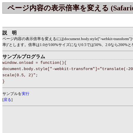
ページ内容の表示倍率を変える (Safari
説明
ページ内容の表示倍率を変えるにはdocument.body.style["-webkit-transform"]
率)"とします。倍率は1.0が100%サイズになり0.5では50%、2.0なら200%
サンプルプログラム
window.onload = function(){
document.body.style["-webkit-transform"]="translate(-20
scale(0.5, 2)";
}
サンプルを
実行
[
戻る
]