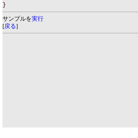
}
サンプルを
実行
[
戻る
]