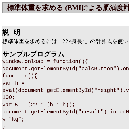
標準体重を求める (BMIによる肥満度
説明
2
標準体重を求めるには「22×身長
」の計算式を使い
サンプルプログラム
window.onload = function(){
document.getElementById("calcButton").on
function(){
var h =
eval(document.getElementById("height").v
100;
var w = (22 * (h * h));
document.getElementById("result").innerH
w+"kg";
}