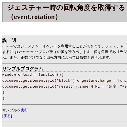
ジェスチャー時の回転角度を取得する
（event.rotation）
説明
iPhoneではジェスチャーイベントを利用することができます。ジェスチャ
するにはevent.rotationプロパティの値を読み出します。値は角度であり
ん。また、正数だけでなく回転方向によっては負数も返されます。
サンプルプログラム
window.onload = function(){
document.getElementById("block").ongesturechange = func
document.getElementById("result").innerHTML = "角度："+e
}
}
サンプルを
実行
[
戻る
]