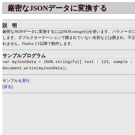
厳密なJSONデータに変換する
説明
厳密なJSONデータに変換するにはJSON.stringify()を使います。パラメー
します。ダブルクオーテーションで囲まれていない名前などは囲まれ、不
れません。Firefox 3.1以降で動作します。
サンプルプログラム
var myJsonData = JSON.stringify({ test : 123, sample : 
document.write(myJsonData);
サンプルを
実行
[
戻る
]