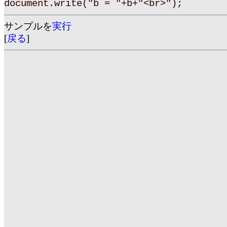
document.write("b = "+b+"<br>");
サンプルを
実行
[
戻る
]