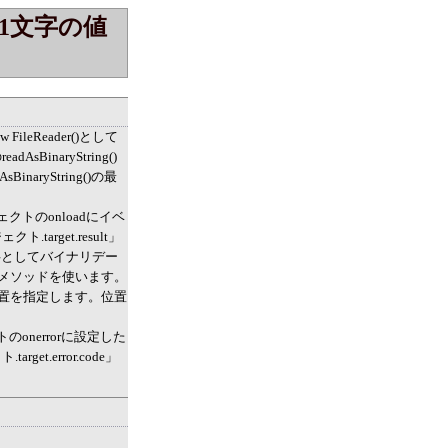
1文字の値
leReader()として
naryString()
ryString()の最
クトのonloadにイベ
rget.result」
文字としてバイナリデー
()メソッドを使います。
の位置を指定します。位置
onerrorに設定した
.error.code」