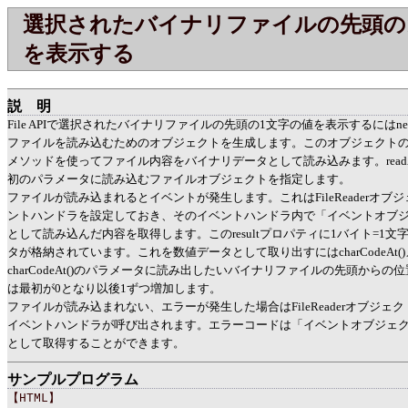
選択されたバイナリファイルの先頭の
を表示する
説明
File APIで選択されたバイナリファイルの先頭の1文字の値を表示するにはnew Fi
ファイルを読み込むためのオブジェクトを生成します。このオブジェクトのreadAsBi
メソッドを使ってファイル内容をバイナリデータとして読み込みます。readAsBina
初のパラメータに読み込むファイルオブジェクトを指定します。
ファイルが読み込まれるとイベントが発生します。これはFileReaderオブジェ
ントハンドラを設定しておき、そのイベントハンドラ内で「イベントオブジェクト.ta
として読み込んだ内容を取得します。このresultプロパティに1バイト=1
タが格納されています。これを数値データとして取り出すにはcharCodeAt
charCodeAt()のパラメータに読み出したいバイナリファイルの先頭から
は最初が0となり以後1ずつ増加します。
ファイルが読み込まれない、エラーが発生した場合はFileReaderオブジェクトの
イベントハンドラが呼び出されます。エラーコードは「イベントオブジェクト.target
として取得することができます。
サンプルプログラム
【HTML】