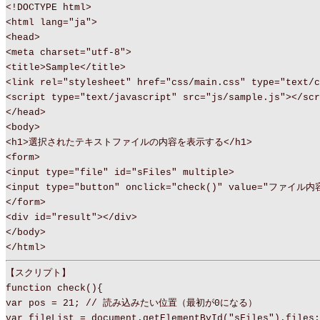
<!DOCTYPE html>
<html lang="ja">
<head>
<meta charset="utf-8">
<title>Sample</title>
<link rel="stylesheet" href="css/main.css" type="text/c
<script type="text/javascript" src="js/sample.js"></scr
</head>
<body>
<h1>選択されたテキストファイルの内容を表示する</h1>
<form>
<input type="file" id="sFiles" multiple>
<input type="button" onclick="check()" value="ファイル
</form>
<div id="result"></div>
</body>
</html>
【スクリプト】
function check(){
var pos = 21; // 読み込みたい位置（最初が0になる）
var fileList = document.getElementById("sFiles").files;