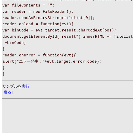
var fileContents = "";
var reader = new FileReader();
reader.readAsBinaryString(fileList[0]);
reader.onload = function(evt){
var binCode = evt.target.result.charCodeAt(pos);
document.getElementById("result").innerHTML += fileList
"+binCode;
}
reader.onerror = function(evt){
alert("エラー発生："+evt.target.error.code);
}
}
サンプルを
実行
[
戻る
]