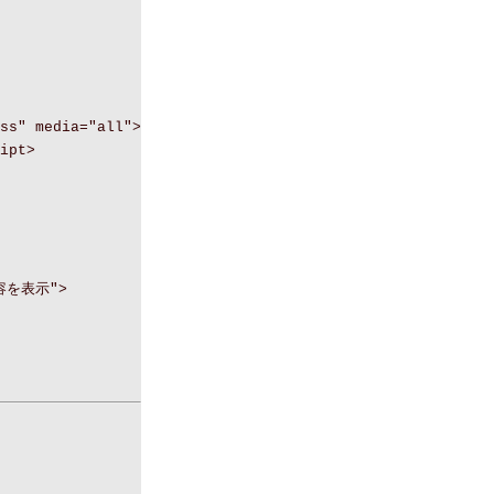
ss" media="all">
ipt>
内容を表示">