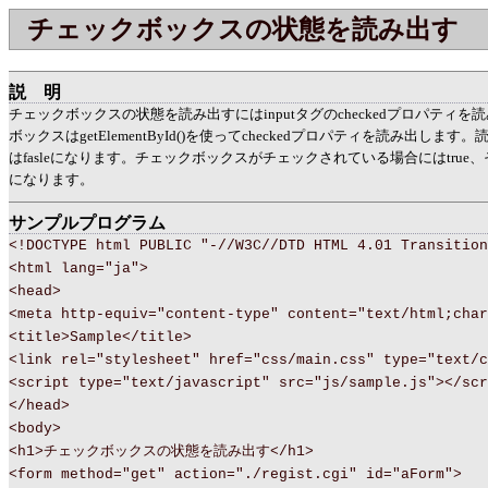
チェックボックスの状態を読み出す
説明
チェックボックスの状態を読み出すにはinputタグのcheckedプロパティ
ボックスはgetElementById()を使ってcheckedプロパティを読み出します。
はfasleになります。チェックボックスがチェックされている場合にはtrue、そ
になります。
サンプルプログラム
<!DOCTYPE html PUBLIC "-//W3C//DTD HTML 4.01 Transition
<html lang="ja">
<head>
<meta http-equiv="content-type" content="text/html;char
<title>Sample</title>
<link rel="stylesheet" href="css/main.css" type="text/c
<script type="text/javascript" src="js/sample.js"></scr
</head>
<body>
<h1>チェックボックスの状態を読み出す</h1>
<form method="get" action="./regist.cgi" id="aForm">