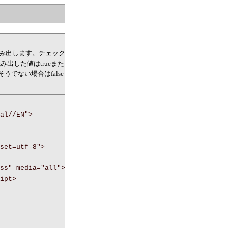
を読み出します。チェック
読み出した値はtrueまた
うでない場合はfalse
al//EN">
set=utf-8">
ss" media="all">
ipt>