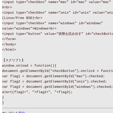
<input type="checkbox" name="mac" id="mac" value="mac" 
X<br>
<input type="checkbox" name="unix" id="unix" value="uni
(Linux/Free BSD)<br>
<input type="checkbox" name="windows" id="windows"
value="windows">Windows<br>
<input type="button" value="状態を読み出す" id="checkButt
</form>
</body>
</html>
【スクリプト】
window.onload = function(){
document.getElementById("checkButton").onclick = functi
var flag1 = document.getElementById("mac").checked;
var flag2 = document.getElementById("unix").checked;
var flag3 = document.getElementById("windows").checked;
alert(flag1+", "+flag2+", "+flag3);
}
}