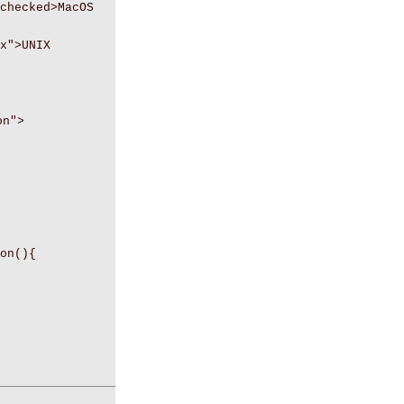
checked>MacOS
x">UNIX
on">
on(){