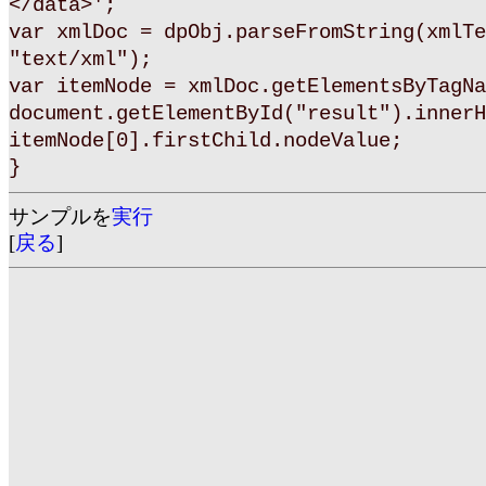
</data>';
var xmlDoc = dpObj.parseFromString(xmlTe
"text/xml");
var itemNode = xmlDoc.getElementsByTagNa
document.getElementById("result").innerH
itemNode[0].firstChild.nodeValue;
}
サンプルを
実行
[
戻る
]