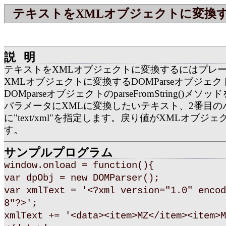
テキストをXMLオブジェクトに変換
説明
テキストをXMLオブジェクトに変換するにはプレ
XMLオブジェクトに変換するDOMParseオブジェ
DOMparseオブジェクトのparseFromString()メ
パラメータにXMLに変換したいテキスト、2番目の
に"text/xml"を指定します。戻り値がXMLオブジ
す。
サンプルプログラム
window.onload = function(){
var dpObj = new DOMParser();
var xmlText = '<?xml version="1.0" encod
8"?>';
xmlText += '<data><item>MZ</item><item>M