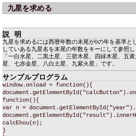
九星を求める
説明
九星を求めるには西暦年数の末尾が0の年を基準と
していある九星名を末尾の年数をキーにして参照し
「一白水星、二黒土星、三碧木星、四緑木星、五黄
星、七赤金星、八白土星、九紫火星」です。
サンプルプログラム
window.onload = function(){
document.getElementById("calcButton").on
function(){
var n = document.getElementById("year").
document.getElementById("result").innerH
calcEhou(n);
}