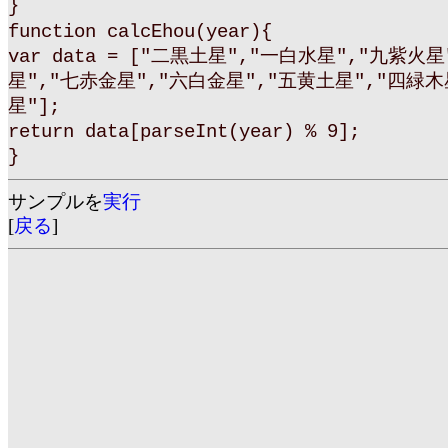
}
function calcEhou(year){
var data = ["二黒土星","一白水星","九紫火
星","七赤金星","六白金星","五黄土星","四緑木
星"];
return data[parseInt(year) % 9];
}
サンプルを
実行
[
戻る
]