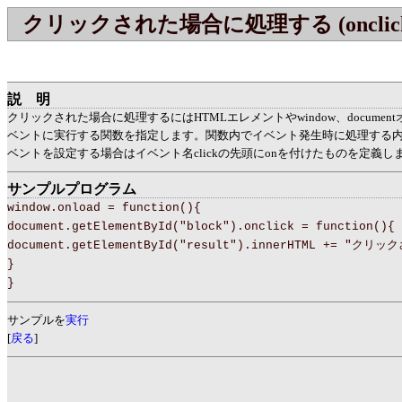
クリックされた場合に処理する (oncli
説明
クリックされた場合に処理するにはHTMLエレメントやwindow、documentオ
ベントに実行する関数を指定します。関数内でイベント発生時に処理する
ベントを設定する場合はイベント名clickの先頭にonを付けたものを定義し
サンプルプログラム
window.onload = function(){
document.getElementById("block").onclick = function(){
document.getElementById("result").innerHTML += "クリ
}
}
サンプルを
実行
[
戻る
]