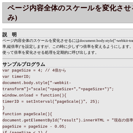
ページ内容全体のスケールを変化させる (
み)
説明
ページ内容全体のスケールを変化させるにはdocument.body.style["-webkit-trans
率,縦倍率)"を設定しますが、この時に少しずつ倍率を変えるようにします。あとはse
使って倍率を変化させる処理を定期的に呼び出します。
サンプルプログラム
var pageSize = 4; // 4倍から
var timerID;
document.body.style["-webkit-
transform"]="scale("+pageSize+","+pageSize+")";
window.onload = function(){
timerID = setInterval("pageScale()", 25);
}
function pageScale(){
document.getElementById("result").innerHTML = "現在の倍率
pageSize = pageSize - 0.05;
if (pageSize < 1) {