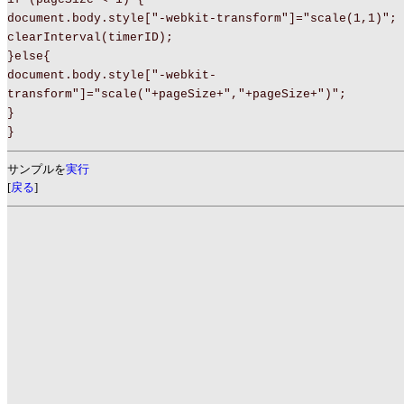
document.body.style["-webkit-transform"]="scale(1,1)";
clearInterval(timerID);
}else{
document.body.style["-webkit-
transform"]="scale("+pageSize+","+pageSize+")";
}
}
サンプルを
実行
[
戻る
]