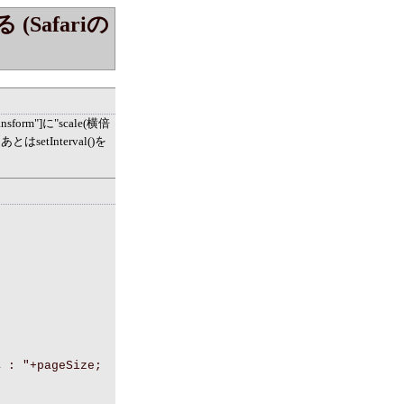
Safariの
form"]に"scale(横倍
tInterval()を
 : "+pageSize;