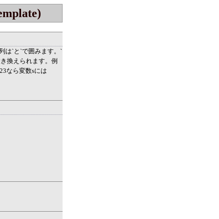
plate)
は`と`で囲みます。`
置き換えられます。例
が123なら変数sには
。