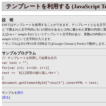
テンプレートを利用する (JavaScript Tem
説明
ES6ではテンプレートを使用することができます。テンプレートとなる文字列
と`で囲まれた文字列内に${ }の部分があると{}内に書かれた変数の内容に
えばvar s = `sample ${n}`というテンプレート文字列があり、変数nの内容
sample 123という文字列が入ります。
＊サンプルは2015年10月1日時点ではGoogle ChromeとFirefoxで動作します
サンプルプログラム
// テンプレートを利用して結果を出力
var text = "";
for(var i=1; i<=10; i++){
text += `${i}回目の繰り返し<br>`;
}
document.getElementById("result").innerHTML = text;
サンプルを
実行
[
戻る
]