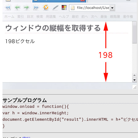
サンプルプログラム
window.onload = function(){
var h = window.innerHeight;
document.getElementById("result").innerHTML = h+"ピクセ
}