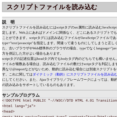
スクリプトファイルを読み込む
説明
スクリプトファイルを読み込むにはscriptタグのsrc属性に読み込むJavaScri
定します。Web上にあればドメインに関係なく、どこにあるスクリプトで
ことができます。scriptタグには読み込むファイルがJavaScriptファイル
type="text/javascript"を指定します。間違って違うものにしてしまう
た、古いブラウザやWeb標準外のブラウザの場合、typeでなくlanguage="java
方を併記した方がよい場合もあります。
scriptタグの記述位置はheadタグ内でもbodyタグ内のどちらでも構いま
ァイルが複数ある場合は、読み込むファイルの数だけscriptタグを列記しま
異なり@importなどがないため、動的に読み込む場合には別途スクリプト
す。これに関しては
ダイナミック（動的）にスクリプトファイルを読み込
にしてください。また、Ajaxライブラリ／フレームワークによっては、動的なJa
の読み込みをサポートしているものもあります。
サンプルプログラム
<!DOCTYPE html PUBLIC "-//W3C//DTD HTML 4.01 Transition
<html lang="ja">
<head>