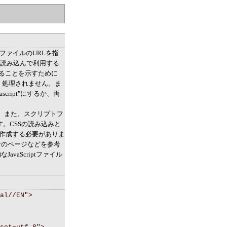
ptファイルのURLを指
も読み込んで利用する
であることを示すために
と正しく処理されません。ま
script"にするか、両
せん。また、スクリプトフ
す。CSSの読み込みと
を作成する必要がありま
む
のページなどを参考
vaScriptファイル
al//EN">