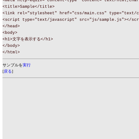
<meta http-equiv="content-type" content="text/html;char
<title>Sample</title>
<link rel="stylesheet" href="css/main.css" type="text/c
<script type="text/javascript" src="js/sample.js"></scr
</head>
<body>
<h1>文字を表示する</h1>
</body>
</html>
サンプルを
実行
[
戻る
]