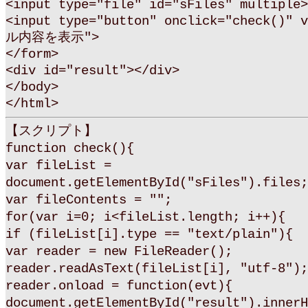
<input type="file" id="sFiles" multiple>
<input type="button" onclick="check()"
ル内容を表示">
</form>
<div id="result"></div>
</body>
</html>
【スクリプト】
function check(){
var fileList =
document.getElementById("sFiles").files;
var fileContents = "";
for(var i=0; i<fileList.length; i++){
if (fileList[i].type == "text/plain"){
var reader = new FileReader();
reader.readAsText(fileList[i], "utf-8");
reader.onload = function(evt){
document.getElementById("result").innerH