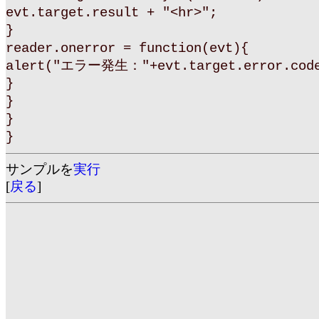
evt.target.result + "<hr>";
}
reader.onerror = function(evt){
alert("エラー発生："+evt.target.error.cod
}
}
}
}
サンプルを
実行
[
戻る
]