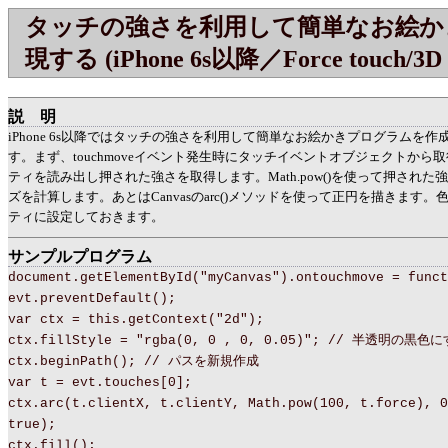
タッチの強さを利用して簡単なお絵か
現する (iPhone 6s以降／Force touch/3D 
説明
iPhone 6s以降ではタッチの強さを利用して簡単なお絵かきプログラムを
す。まず、touchmoveイベント発生時にタッチイベントオブジェクトから取得
ティを読み出し押された強さを取得します。Math.pow()を使って押され
ズを計算します。あとはCanvasのarc()メソッドを使って正円を描きます。色など
ティに設定しておきます。
サンプルプログラム
document.getElementById("myCanvas").ontouchmove = funct
evt.preventDefault();
var ctx = this.getContext("2d");
ctx.fillStyle = "rgba(0, 0 , 0, 0.05)"; // 半透明の黒色
ctx.beginPath(); // パスを新規作成
var t = evt.touches[0];
ctx.arc(t.clientX, t.clientY, Math.pow(100, t.force), 0
true);
ctx.fill();