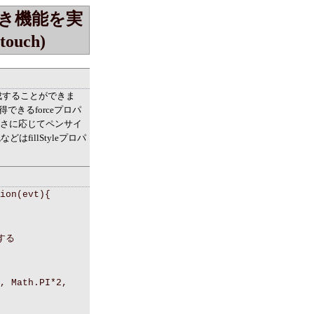
き機能を実
touch)
作成することができま
できるforceプロパ
た強さに応じてペンサイ
はfillStyleプロパ
ion(evt){
にする
, Math.PI*2,