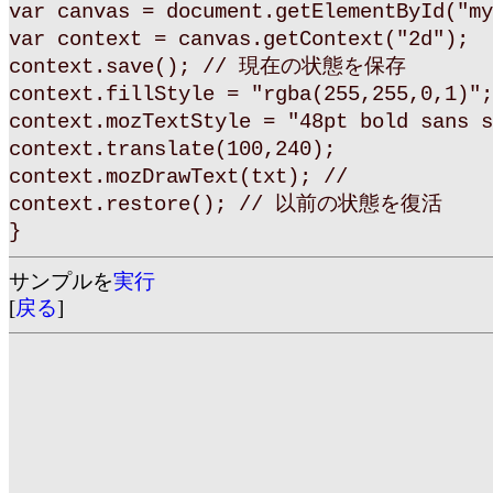
var canvas = document.getElementById("my
var context = canvas.getContext("2d");
context.save(); // 現在の状態を保存
context.fillStyle = "rgba(255,255,0,1)";
context.mozTextStyle = "48pt bold sans s
context.translate(100,240);
context.mozDrawText(txt); //
context.restore(); // 以前の状態を復活
}
サンプルを
実行
[
戻る
]