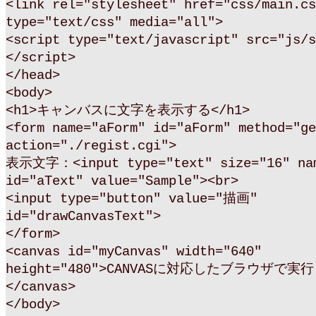
<link rel="stylesheet" href="css/main.cs
type="text/css" media="all">
<script type="text/javascript" src="js/s
</script>
</head>
<body>
<h1>キャンバスに文字を表示する</h1>
<form name="aForm" id="aForm" method="ge
action="./regist.cgi">
表示文字：<input type="text" size="16" nam
id="aText" value="Sample"><br>
<input type="button" value="描画"
id="drawCanvasText">
</form>
<canvas id="myCanvas" width="640"
height="480">CANVASに対応したブラウザで
</canvas>
</body>