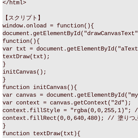
</html>
【スクリプト】
window.onload = function(){
document.getElementById("drawCanvasText"
function(){
var txt = document.getElementById("aText
textDraw(txt);
}
initCanvas();
}
function initCanvas(){
var canvas = document.getElementById("my
var context = canvas.getContext("2d");
context.fillStyle = "rgba(0,0,255,1)"
context.fillRect(0,0,640,480); // 塗り
}
function textDraw(txt){