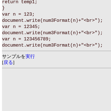
return temp1;
}
var n = 123;
document.write(num3Format(n)+"<br>");
var n = 12345;
document.write(num3Format(n)+"<br>");
var n = 123456789;
document.write(num3Format(n)+"<br>");
サンプルを
実行
[
戻る
]