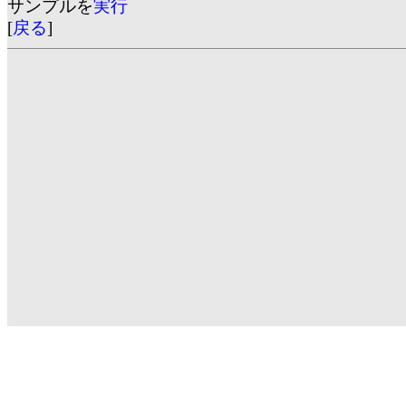
サンプルを
実行
[
戻る
]