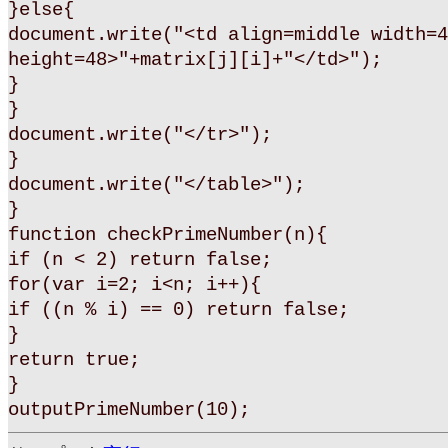
}else{
document.write("<td align=middle width=4
height=48>"+matrix[j][i]+"</td>");
}
}
document.write("</tr>");
}
document.write("</table>");
}
function checkPrimeNumber(n){
if (n < 2) return false;
for(var i=2; i<n; i++){
if ((n % i) == 0) return false;
}
return true;
}
outputPrimeNumber(10);