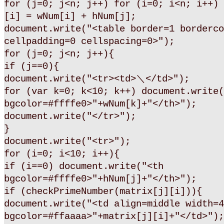
for (j=0; j<n; j++) for (i=0; i<n; i++) 
[i] = wNum[i] + hNum[j];
document.write("<table border=1 borderco
cellpadding=0 cellspacing=0>");
for (j=0; j<n; j++){
if (j==0){
document.write("<tr><td>＼</td>");
for (var k=0; k<10; k++) document.write(
bgcolor=#ffffe0>"+wNum[k]+"</th>");
document.write("</tr>");
}
document.write("<tr>");
for (i=0; i<10; i++){
if (i==0) document.write("<th
bgcolor=#ffffe0>"+hNum[j]+"</th>");
if (checkPrimeNumber(matrix[j][i])){
document.write("<td align=middle width=4
bgcolor=#ffaaaa>"+matrix[j][i]+"</td>");