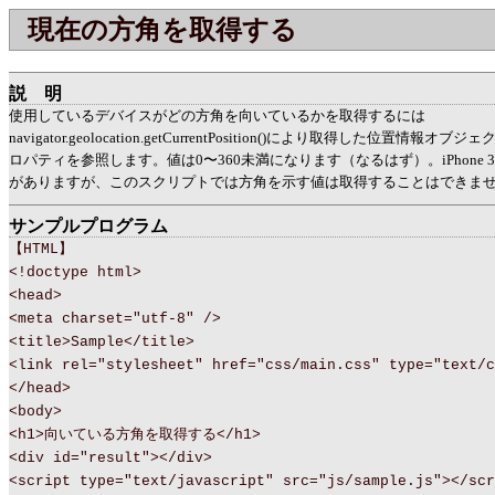
現在の方角を取得する
説明
使用しているデバイスがどの方角を向いているかを取得するには
navigator.geolocation.getCurrentPosition()により取得した位置情報オブジェク
ロパティを参照します。値は0〜360未満になります（なるはず）。iPhone 
がありますが、このスクリプトでは方角を示す値は取得することはできません[20
サンプルプログラム
【HTML】
<!doctype html>
<head>
<meta charset="utf-8" />
<title>Sample</title>
<link rel="stylesheet" href="css/main.css" type="text/c
</head>
<body>
<h1>向いている方角を取得する</h1>
<div id="result"></div>
<script type="text/javascript" src="js/sample.js"></scr