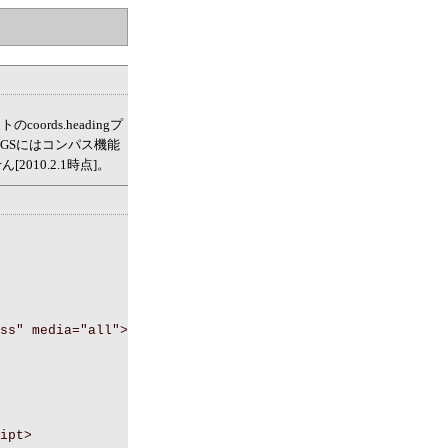
トのcoords.headingプ
3GSにはコンパス機能
10.2.1時点]。
ss" media="all">
ipt>