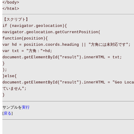
</body>
</html>
【スクリプト】
if (navigator.geolocation){
navigator.geolocation.getCurrentPosition(
function(position){
var hd = position.coords.heading || "方角には未対応です";
var txt = "方角："+hd;
document.getElementById("result").innerHTML = txt;
}
);
}else{
document.getElementById("result").innerHTML = "Geo Lo
ていません";
}
サンプルを
実行
[
戻る
]