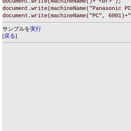
document.write(machineName()+"<br>");
document.write(machineName("Panasonic PC
document.write(machineName("PC", 6001)+"
サンプルを
実行
[
戻る
]