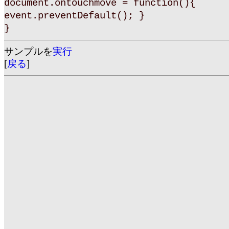
document.ontouchmove = function(){
event.preventDefault(); }
}
サンプルを
実行
[
戻る
]