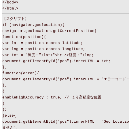
</body>
</html>
【スクリプト】
if (navigator.geolocation){
navigator.geolocation.getCurrentPosition(
function(position){
var lat = position.coords.latitude;
var lng = position.coords.longitude;
var txt = "緯度："+lat+"<br />経度："+lng;
document.getElementById("pos").innerHTML = txt;
},
function(error){
document.getElementById("pos").innerHTML = "エラーコード：
},
{
enableHighAccuracy : true, // より高精度な位置
}
);
}else{
document.getElementById("pos").innerHTML = "Geo Loca
ません";