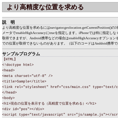
より高精度な位置を求める
説明
より高精度な位置を求めるにはnavigator.geolocation.getCurrentPositi
メータでenableHighAccuracyにtrueを指定します。iPhoneでは特に指
取得できますが、Android携帯などの場合はenableHighAccuracyオプ
での位置が取得できないものがあります。（以下のコードはAnddoid携帯
サンプルプログラム
【HTML】
<!doctype html>
<head>
<meta charset="utf-8" />
<title>Sample</title>
<link rel="stylesheet" href="css/main.css" type="text/c
</head>
<body>
<h1>現在の位置を表示する（高精度で位置を求める）</h1>
<div id="pos"></div>
<script type="text/javascript" src="js/sample.js"></scr