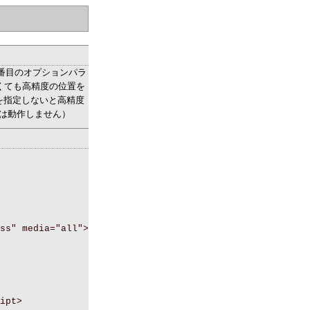
on()の3番目のオプションパラ
定しなくても高精度の位置を
ションを指定しないと高精度
では動作しません）
ss" media="all">
ipt>