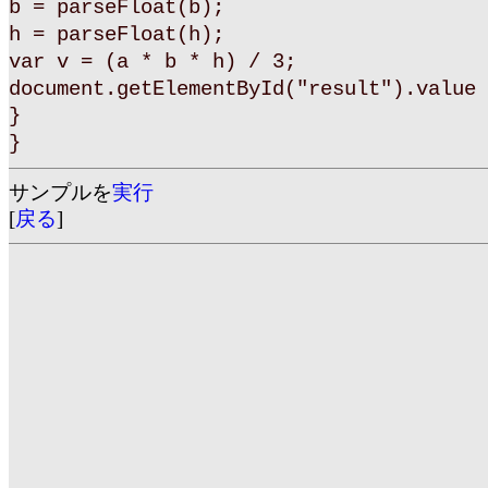
b = parseFloat(b);
h = parseFloat(h);
var v = (a * b * h) / 3;
document.getElementById("result").value 
}
}
サンプルを
実行
[
戻る
]