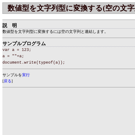
数値型を文字列型に変換する(空の文字
説明
数値型を文字列型に変換するには空の文字列と連結します。
サンプルプログラム
var a = 123;
a = ""+a;
document.write(typeof(a));
サンプルを
実行
[
戻る
]