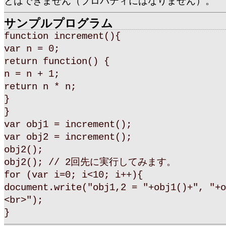
とはできません（プロパティにはなりません）。
サンプルプログラム
function increment(){
var n = 0;
return function() {
n = n + 1;
return n * n;
}
}
var obj1 = increment();
var obj2 = increment();
obj2();
obj2(); // 2回先に実行してみます。
for (var i=0; i<10; i++){
document.write("obj1,2 = "+obj1()+", "+o
<br>");
}