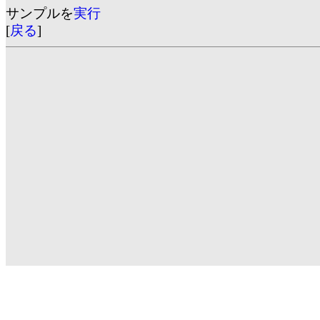
サンプルを
実行
[
戻る
]