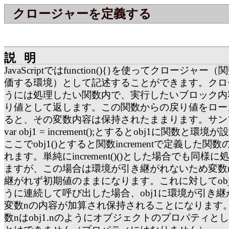
クロージャーを定義する
説明
JavaScriptではfunction(){}を使ってクロージャ
価する環境）として記述することができます。クロ
うには処理したい関数内で、実行したいブロック内
り値として返します。この関数からの戻り値をロー
ると、その変数内容は保持されたままります。サン
var obj1 = increment();とするとobj1に関数と
ここでobj1()とすると関数incrementで定義した
れます。単純にincrement()()とした場合でも同様
ますが、この場合は環境が引き継がれないため変数
継がれず初期値のままになります。これに対してobj1();
うに連続して呼び出した場合、obj1に環境が引き
変数nの内容が加算され保持されることになります
数nはobj1.nのようにオブジェクトのプロパティと