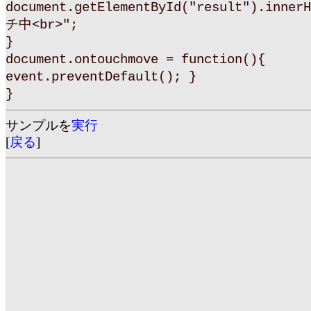
document.getElementById("result").inne
チ中<br>";
}
document.ontouchmove = function(){
event.preventDefault(); }
}
サンプルを
実行
[
戻る
]