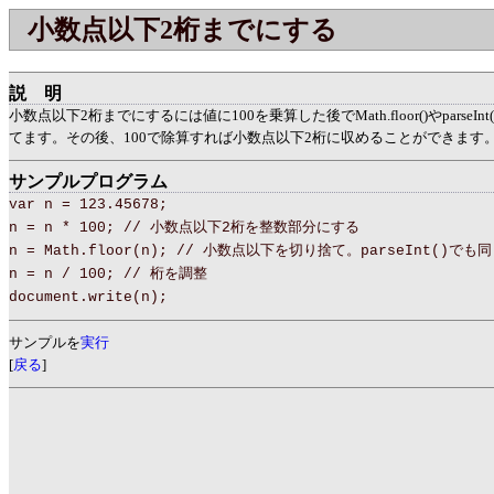
小数点以下2桁までにする
説明
小数点以下2桁までにするには値に100を乗算した後でMath.floor()やparseI
てます。その後、100で除算すれば小数点以下2桁に収めることができます
サンプルプログラム
var n = 123.45678;
n = n * 100; // 小数点以下2桁を整数部分にする
n = Math.floor(n); // 小数点以下を切り捨て。parseInt()でも
n = n / 100; // 桁を調整
document.write(n);
サンプルを
実行
[
戻る
]