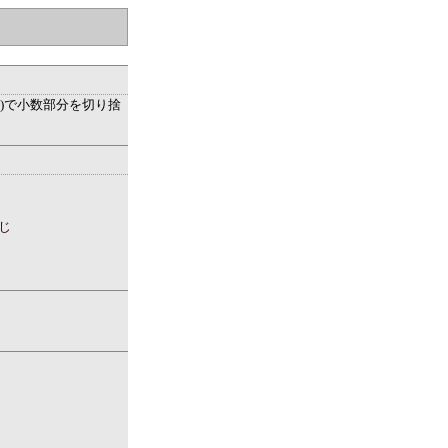
nt()で小数部分を切り捨
。
同じ